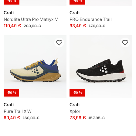
-45 %
-45 %
Craft
Craft
Nordlite Ultra Pro Matryx M
PRO Endurance Trail
110,49 €
93,49 €
200,00 €
170,00 €
-50 %
-50 %
Craft
Craft
Pure Trail X W
Xplor
80,49 €
78,99 €
160,00 €
157,95 €