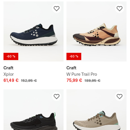
-60 %
-60 %
Craft
Craft
Xplor
W Pure Trail Pro
61,49 €
75,99 €
152,95 €
189,95 €