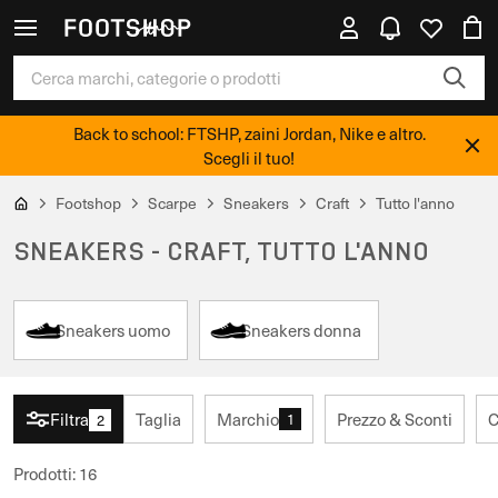
Back to school: FTSHP, zaini Jordan, Nike e altro.
Scegli il tuo!
Footshop
Scarpe
Sneakers
Craft
Tutto l'anno
SNEAKERS - CRAFT, TUTTO L'ANNO
Sneakers uomo
Sneakers donna
Filtra
Taglia
Marchio
Prezzo & Sconti
C
1
2
Prodotti
:
16