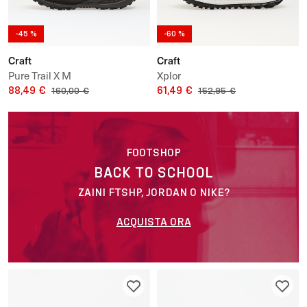
-45 %
-60 %
Craft
Craft
Pure Trail X M
Xplor
88,49 €
61,49 €
160,00 €
152,95 €
FOOTSHOP
BACK TO SCHOOL
ZAINI FTSHP, JORDAN O NIKE?
ACQUISTA ORA