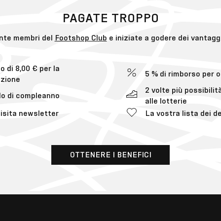
PAGATE TROPPO
nte membri del
Footshop Club
e iniziate a godere dei vantaggi
 di 8,00 € per la
5 % di rimborso per o
azione
2 volte più possibilit
lo di compleanno
alle lotterie
isita newsletter
La vostra lista dei d
OTTENERE I BENEFICI