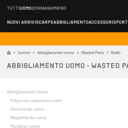
TUTTI
UOMO
DONNA
BAMBINO
NUOVI ARRIVI
SCARPE
ABBIGLIAMENTO
ACCESSORI
SPORT
Uomini
Abbigliamento Uomo
Wasted Paris
Giallo
ABBIGLIAMENTO UOMO - WASTED PA
Abbigliamento Uomo
Felpe con cappuccio uomo
Giacche da uomo
Magliette da uomo
Pantaloni uomo