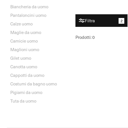
Biancheria da uomo
Pantaloncini uomo
Filtra
2
Calze uomo
Maglie da uomo
Prodotti
:
0
Camicie uomo
Maglioni uomo
Gilet uomo
Canotta uomo
Cappotti da uomo
Costumi da bagno uomo
Pigiami da uomo
Tuta da uomo