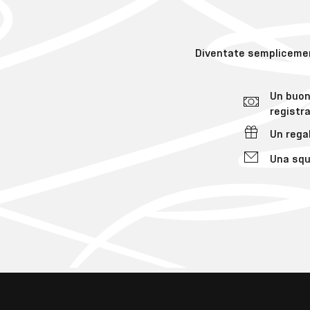
Diventate sempliceme
Un buono
registr
Un rega
Una squ