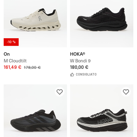
-10 %
On
HOKA®
M Cloudtilt
W Bondi 9
161,49 €
180,00 €
179,00 €
CONSIGLIATO