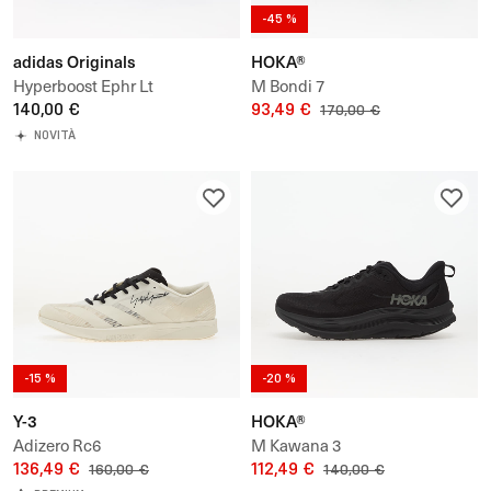
-45 %
adidas Originals
HOKA®
Hyperboost Ephr Lt
M Bondi 7
140,00 €
93,49 €
170,00 €
NOVITÀ
-15 %
-20 %
Y-3
HOKA®
Adizero Rc6
M Kawana 3
136,49 €
112,49 €
160,00 €
140,00 €