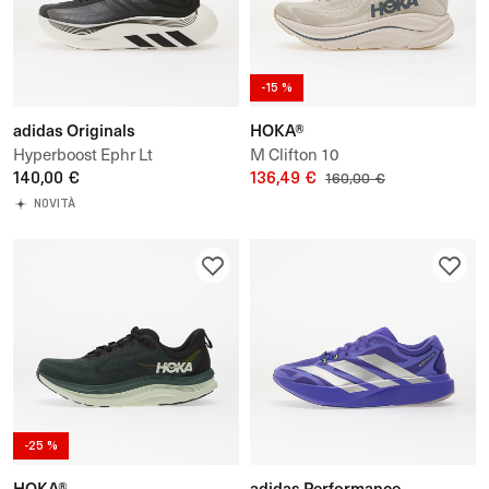
-15 %
adidas Originals
HOKA®
Hyperboost Ephr Lt
M Clifton 10
140,00 €
136,49 €
160,00 €
NOVITÀ
-25 %
HOKA®
adidas Performance