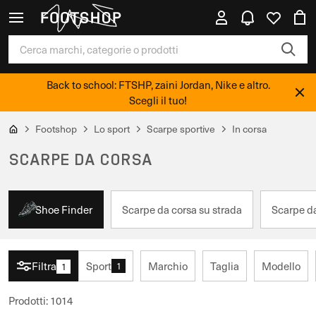
Back to school: FTSHP, zaini Jordan, Nike e altro.
Scegli il tuo!
Footshop
Lo sport
Scarpe sportive
In corsa
SCARPE DA CORSA
Shoe Finder
Scarpe da corsa su strada
Scarpe da
Filtra
Sport
Marchio
Taglia
Modello
1
1
Prodotti
:
1014