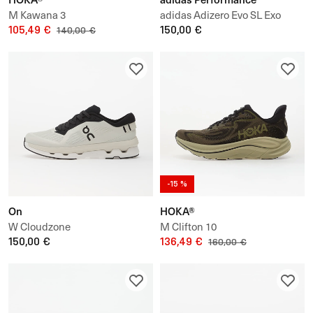
M Kawana 3
adidas Adizero Evo SL Exo
105,49 €
150,00 €
140,00 €
-15 %
On
HOKA®
W Cloudzone
M Clifton 10
150,00 €
136,49 €
160,00 €