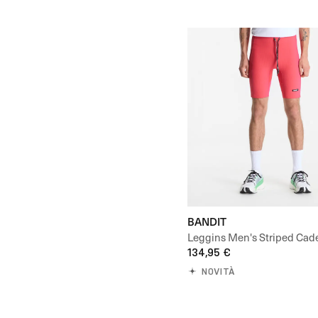
BANDIT
Leggins Men's Striped Ca
Half Tights
134,95 €
NOVITÀ