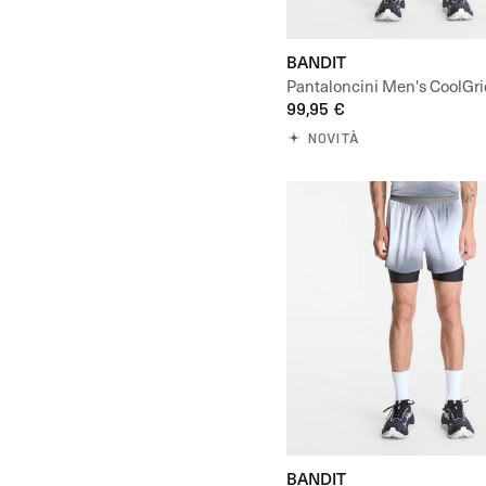
BANDIT
Pantaloncini Men's CoolGrid
Short - Uneven Gradient
99,95 €
NOVITÀ
BANDIT