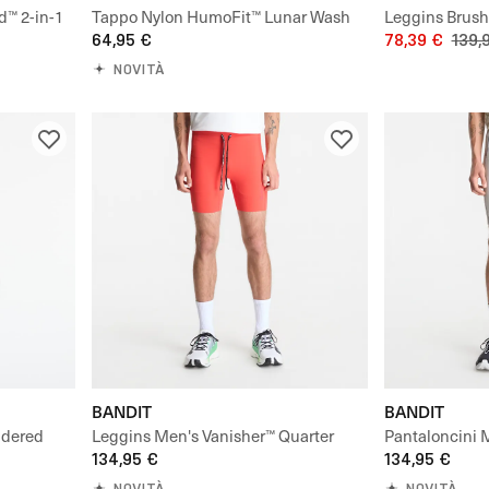
d™ 2-in-1
Tappo Nylon HumoFit™ Lunar Wash
Leggins Brus
Run Hat
64,95 €
Cold Weather 
78,39 €
139,
NOVITÀ
BANDIT
BANDIT
idered
Leggins Men's Vanisher™ Quarter
Pantaloncini 
Tights
134,95 €
Cadence™ Half
134,95 €
NOVITÀ
NOVITÀ