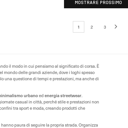
MOSTRARE PROSSIMO
1
2
3
do il modo in cui pensiamo al significato di corsa. È
i del mondo delle grandi aziende, dove i loghi spesso
lo una questione di tempi e prestazioni, ma anche di
inimalismo urbano
energia streetwear
ed
.
iornate casual in città, perché stile e prestazioni non
nfini tra sport e moda, creando prodotti che
n hanno paura di seguire la propria strada. Organizza