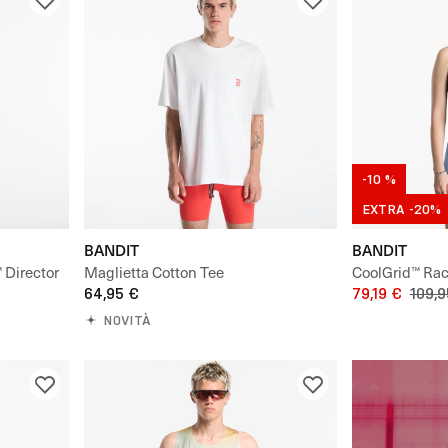
-10 %
EXTRA -20%
BANDIT
BANDIT
 Director
Maglietta Cotton Tee
CoolGrid™ Rac
64,95 €
79,19 €
109,9
NOVITÀ