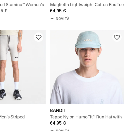
hed Stamina™ Women's
Maglietta Lightweight Cotton Box Tee
Tights
95 €
64,95 €
NOVITÀ
BANDIT
Men's Striped
Tappo Nylon HumoFit™ Run Hat with
 Tights
Sunglasses Holder
64,95 €
NOVITÀ