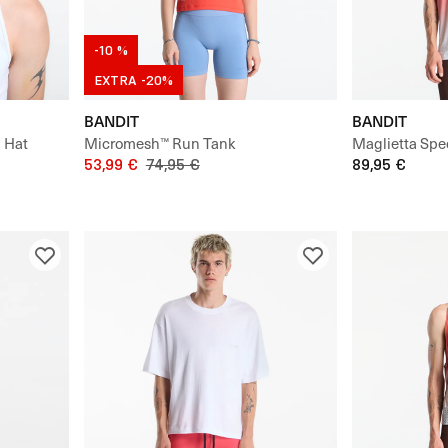
-10 %
EXTRA -20%
BANDIT
BANDIT
 Hat
Micromesh™ Run Tank
Maglietta Spe
53,99 €
74,95 €
with Flopack™
89,95 €