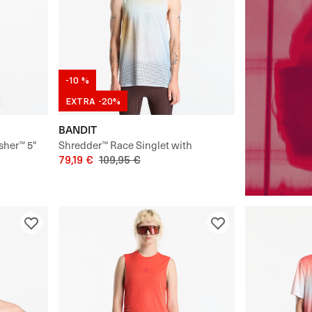
-10 %
EXTRA -20%
BANDIT
sher™ 5"
Shredder™ Race Singlet with
mpression
Flopack™
79,19 €
109,95 €