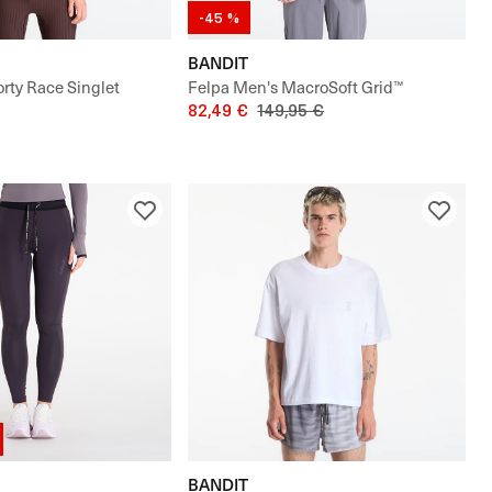
-45 %
BANDIT
rty Race Singlet
Felpa Men's MacroSoft Grid™
Turtleneck
82,49 €
149,95 €
BANDIT