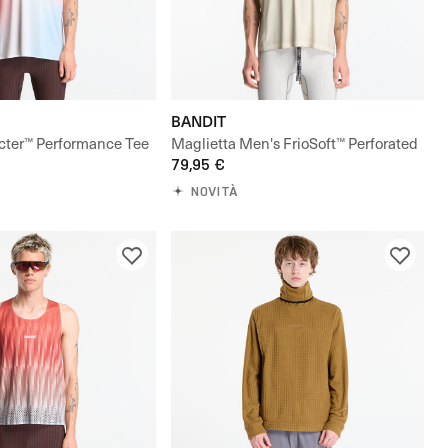
BANDIT
cter™ Performance Tee
Maglietta Men's FrioSoft™ Perforated
Box Tee
79,95 €
NOVITÀ