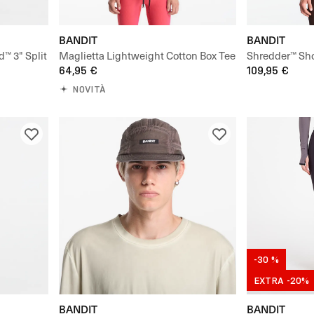
BANDIT
BANDIT
™ 3" Split
Maglietta Lightweight Cotton Box Tee
Shredder™ Sho
64,95 €
109,95 €
NOVITÀ
-30 %
EXTRA -20%
BANDIT
BANDIT