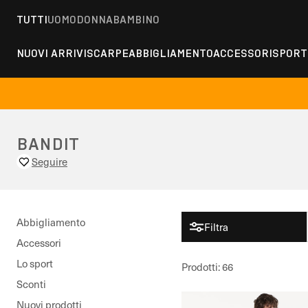
TUTTI
UOMO
DONNA
BAMBINO
NUOVI ARRIVI
SCARPE
ABBIGLIAMENTO
ACCESSORI
SPORT
BANDIT
Seguire
Abbigliamento
Filtra
Accessori
Lo sport
Prodotti
:
66
Sconti
Nuovi prodotti