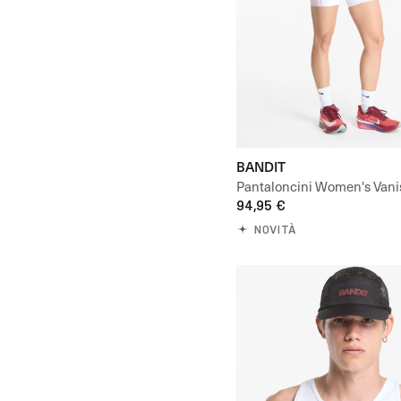
BANDIT
Pantaloncini Women's Vani
Pop Stitch™ High Waist Co
94,95 €
Short
NOVITÀ