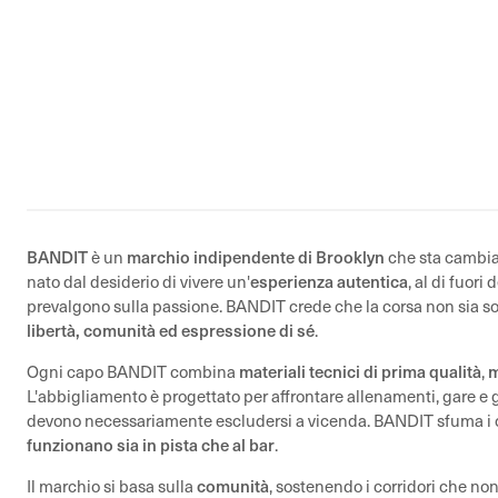
BANDIT
marchio indipendente di Brooklyn
è un
che sta cambian
esperienza autentica
nato dal desiderio di vivere un'
, al di fuor
prevalgono sulla passione. BANDIT crede che la corsa non sia so
libertà, comunità ed espressione di sé
.
materiali tecnici di prima qualità
m
Ogni capo BANDIT combina
,
L'abbigliamento è progettato per affrontare allenamenti, gare e g
devono necessariamente escludersi a vicenda. BANDIT sfuma i co
funzionano sia in pista che al bar
.
comunità
Il marchio si basa sulla
, sostenendo i corridori che no