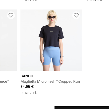
BANDIT
dence™
Maglietta Micromesh™ Cropped Run
Tee
84,95 €
NOVITÀ