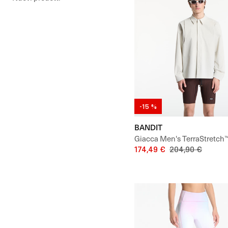
-15 %
BANDIT
Giacca Men's TerraStretch™
Jacket
174,49 €
204,90 €