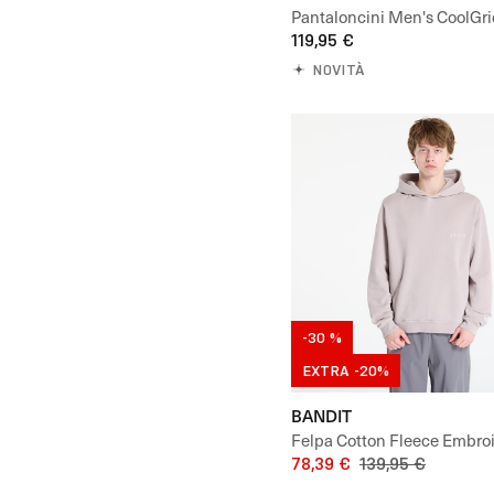
Pantaloncini Men's CoolGri
Run Short
119,95 €
NOVITÀ
-30 %
EXTRA -20%
BANDIT
Felpa Cotton Fleece Embro
Hoodie
78,39 €
139,95 €