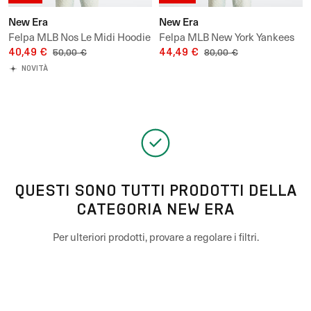
New Era
New Era
Felpa MLB Nos Le Midi Hoodie
Felpa MLB New York Yankees
New York Yankees UNISEX
40,49 €
Graphic Hoodie UNISEX
44,49 €
50,00 €
80,00 €
NOVITÀ
QUESTI SONO TUTTI PRODOTTI DELLA
CATEGORIA NEW ERA
Per ulteriori prodotti, provare a regolare i filtri.