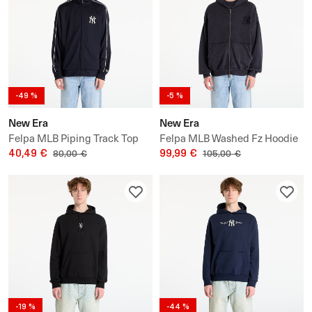
-49 %
-5 %
New Era
New Era
Felpa MLB Piping Track Top
Felpa MLB Washed Fz Hoodie
New York Yankees UNISEX
40,49 €
New York Yankees UNISEX
99,99 €
80,00 €
105,00 €
-19 %
-44 %