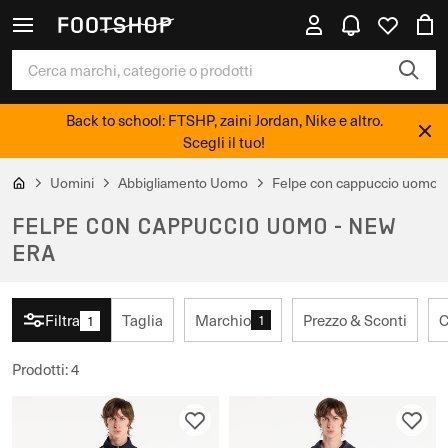
Back to school: FTSHP, zaini Jordan, Nike e altro.
Scegli il tuo!
Uomini
Abbigliamento Uomo
Felpe con cappuccio uomo
FELPE CON CAPPUCCIO UOMO - NEW
ERA
Filtra
Taglia
Marchio
Prezzo & Sconti
C
1
1
Prodotti
:
4